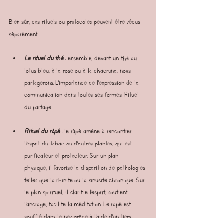
Bien sûr, ces rituels ou protocoles peuvent être vécus 
séparément.
Le rituel du thé
 : ensemble, devant un thé au 
lotus bleu, à la rose ou à la chacruna, nous 
partagerons. L'importance de l'expression de la 
communication dans toutes ses formes. Rituel 
du partage.
Rituel du râpé 
: le râpé amène à rencontrer 
l'esprit du tabac ou d'autres plantes, qui est 
purificateur et protecteur. Sur un plan 
physique, il favorise la disparition de pathologies 
telles que la rhinite ou la sinusite chronique. Sur 
le plan spirituel, il clarifie l'esprit, soutient 
l'ancrage, facilite la méditation. Le rapé est 
soufflé dans le nez grâce à l'aide d'un tiers. 