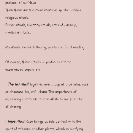
protocol of self-love.
Then there are the more mystical, spiritual and/or 
religious rituals.
Prayer rituals, chanting rituals, rites of passage, 
medicine rituals...
My rituals involve tattooing, plants and Card reading.
Of course, these rituals or protocols can be 
experienced separately.
- 
The tea ritual
: together, over a cup of blue lotus, rose 
or chacruna tea, we'll share. The importance of 
expressing communication in all its forms. The ritual 
of sharing.
- 
Rape ritual
: Rape brings us into contact with the 
spirit of tobacco or other plants, which is purifying 