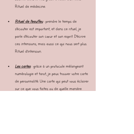
Rituel de médecine.
Rituel de l'eau/feu
 : prendre le temps de 
s'écouter est important, et dans ce rituel, je 
parle d'écouter son cœur et son esprit. D'écrire 
ces intensions, mais aussi ce qui nous sert plus. 
Rituel d'intension.
Les cartes
 : grâce à un protocole mélangeant 
numérologie et tarot, je peux trouver votre carte 
de personnalité. Une carte qui peut vous éclairer 
sur ce que vous faites ou de quelle manière 
vous entreprenez la vie au niveau de votre âme 
mais aussi quelle direction votre âme demande 
à aller. Puis-je chercher aussi votre carte 
directrice de l'année en cours ou à venir si elle 
se rapproche à grands pas. J'ai aussi différents 
oracles qui peuvent être tirés. Pour répondre à 