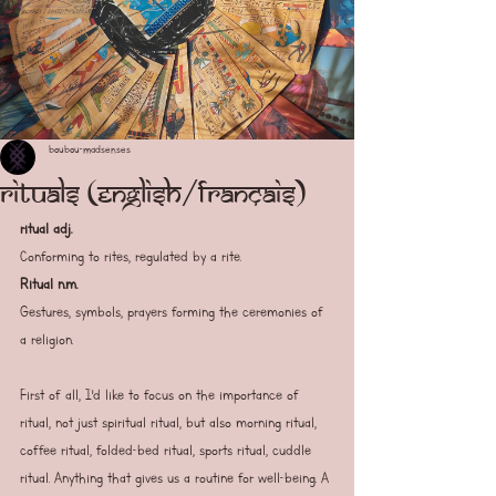
boubou-madsenses
Rituals (english/français)
ritual adj.
Conforming to rites, regulated by a rite.
Ritual n.m.
Gestures, symbols, prayers forming the ceremonies of 
a religion.
First of all, I'd like to focus on the importance of 
ritual, not just spiritual ritual, but also morning ritual, 
coffee ritual, folded-bed ritual, sports ritual, cuddle 
ritual. Anything that gives us a routine for well-being. A 